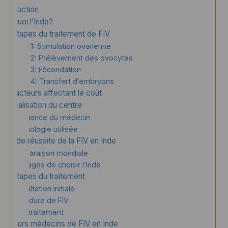
Introduction
Pourquoi l’Inde?
Les étapes du traitement de FIV
Étape 1: Stimulation ovarienne
Étape 2: Prélèvement des ovocytes
Étape 3: Fécondation
Étape 4: Transfert d’embryons
Les facteurs affectant le coût
La localisation du centre
Expérience du médecin
Technologie utilisée
Taux de réussite de la FIV en Inde
Comparaison mondiale
Avantages de choisir l’Inde
Les étapes du traitement
Consultation initiale
Procédure de FIV
Post-traitement
Meilleurs médecins de FIV en Inde