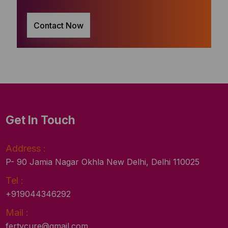
Contact Now
Get In Touch
Address :
P- 90 Jamia Nagar Okhla New Delhi, Delhi 110025
Tel :
+919044346292
Mail :
fertycure@gmail.com