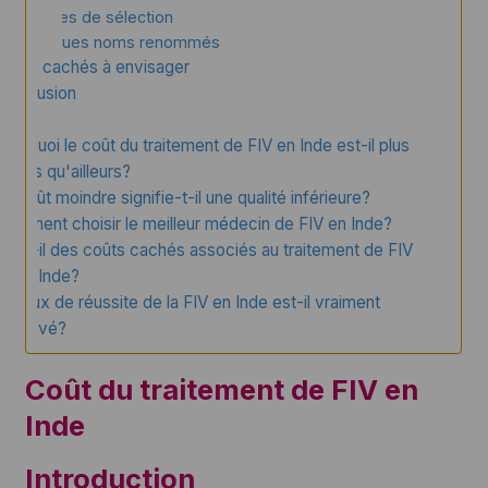
Critères de sélection
Quelques noms renommés
Coûts cachés à envisager
Conclusion
FAQs
Pourquoi le coût du traitement de FIV en Inde est-il plus
bas qu'ailleurs?
Le coût moindre signifie-t-il une qualité inférieure?
Comment choisir le meilleur médecin de FIV en Inde?
Y a-t-il des coûts cachés associés au traitement de FIV
en Inde?
Le taux de réussite de la FIV en Inde est-il vraiment
élevé?
Coût du traitement de FIV en
Inde
Introduction