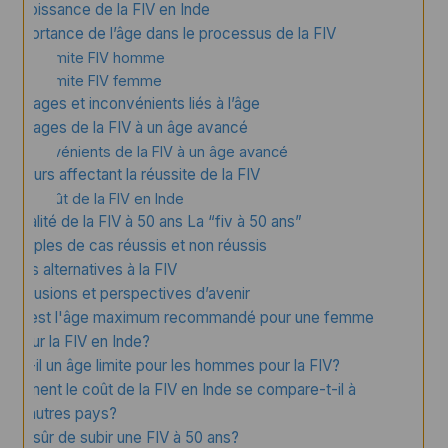
La croissance de la FIV en Inde
L’importance de l’âge dans le processus de la FIV
Âge limite FIV homme
Âge limite FIV femme
Avantages et inconvénients liés à l’âge
Avantages de la FIV à un âge avancé
Inconvénients de la FIV à un âge avancé
Facteurs affectant la réussite de la FIV
Le coût de la FIV en Inde
La réalité de la FIV à 50 ans La “fiv à 50 ans”
Exemples de cas réussis et non réussis
Autres alternatives à la FIV
Conclusions et perspectives d’avenir
Quel est l'âge maximum recommandé pour une femme
pour la FIV en Inde?
Y a-t-il un âge limite pour les hommes pour la FIV?
Comment le coût de la FIV en Inde se compare-t-il à
d'autres pays?
Est-il sûr de subir une FIV à 50 ans?