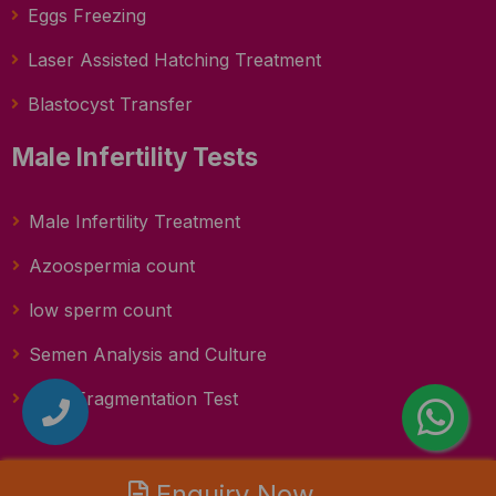
Eggs Freezing
Laser Assisted Hatching Treatment
Blastocyst Transfer
Male Infertility Tests
Male Infertility Treatment
Azoospermia count
low sperm count
Semen Analysis and Culture
DNA Fragmentation Test
Enquiry Now
Enquiry Now